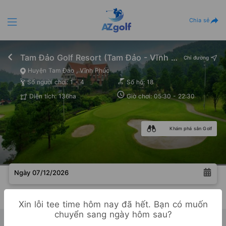
Chia sẻ
Tam Đảo Golf Resort (Tam Đảo - Vĩnh Phúc)
Chỉ đường
Huyện Tam Đảo , Vĩnh Phúc
Số người chơi: 1 - 4
Số hố: 18
Diện tích: 136ha
Giờ chơi: 05:30 - 22:30
Khám phá sân Golf
Ngày 07/12/2026
Không còn teetime trống!
Xin lỗi tee time hôm nay đã hết. Bạn có muốn
chuyển sang ngày hôm sau?