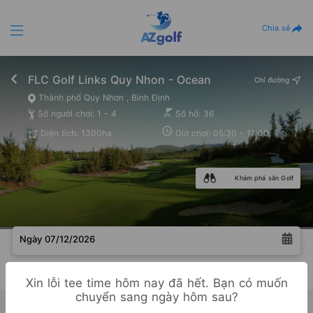
Chia sẻ
FLC Golf Links Quy Nhon - Ocean
Chỉ đường
Thành phố Quy Nhơn , Bình Định
Số người chơi: 1 - 4
Số hố: 36
Diện tích: 1300ha
Giờ chơi: 05:30 - 17:00
Khám phá sân Golf
Ngày 07/12/2026
Không còn teetime trống!
Xin lỗi tee time hôm nay đã hết. Bạn có muốn
chuyển sang ngày hôm sau?