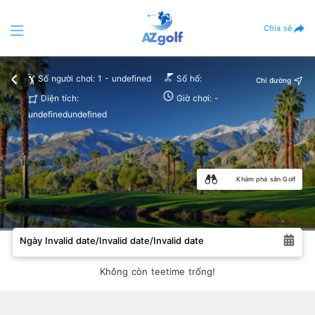
Chia sẻ
Số người chơi: 1 - undefined
Số hố:
Chỉ đường
Diện tích:
Giờ chơi: -
undefinedundefined
Khám phá sân Golf
Ngày Invalid date/Invalid date/Invalid date
Không còn teetime trống!